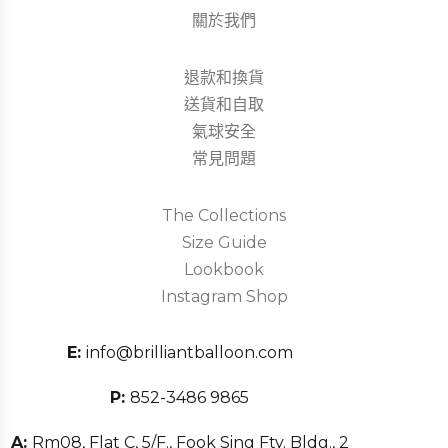
關於我們
退款和換貨
送貨和自取
氣球安全
常見問題
The Collections
Size Guide
Lookbook
Instagram Shop
E:
info@brilliantballoon.com
P:
852-3486 9865
A:
Rm08, Flat C, 5/F., Fook Sing Fty. Bldg., 2