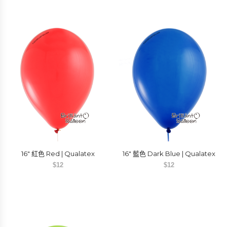
16″ 紅色 Red | Qualatex
16″ 藍色 Dark Blue | Qualatex
$
12
$
12