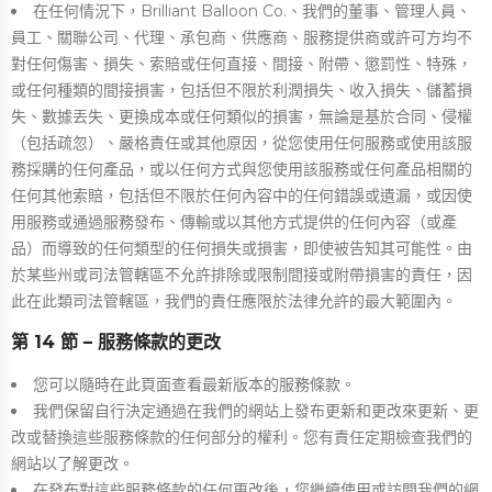
在任何情況下，Brilliant Balloon Co.、我們的董事、管理人員、
員工、關聯公司、代理、承包商、供應商、服務提供商或許可方均不
對任何傷害、損失、索賠或任何直接、間接、附帶、懲罰性、特殊，
或任何種類的間接損害，包括但不限於利潤損失、收入損失、儲蓄損
失、數據丟失、更換成本或任何類似的損害，無論是基於合同、侵權
（包括疏忽）、嚴格責任或其他原因，從您使用任何服務或使用該服
務採購的任何產品，或以任何方式與您使用該服務或任何產品相關的
任何其他索賠，包括但不限於任何內容中的任何錯誤或遺漏，或因使
用服務或通過服務發布、傳輸或以其他方式提供的任何內容（或產
品）而導致的任何類型的任何損失或損害，即使被告知其可能性。由
於某些州或司法管轄區不允許排除或限制間接或附帶損害的責任，因
此在此類司法管轄區，我們的責任應限於法律允許的最大範圍內。
第 14 節 – 服務條款的更改
您可以隨時在此頁面查看最新版本的服務條款。
我們保留自行決定通過在我們的網站上發布更新和更改來更新、更
改或替換這些服務條款的任何部分的權利。您有責任定期檢查我們的
網站以了解更改。
在發布對這些服務條款的任何更改後，您繼續使用或訪問我們的網