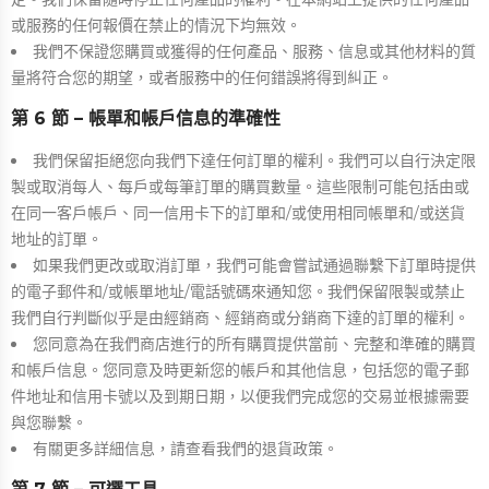
或服務的任何報價在禁止的情況下均無效。
我們不保證您購買或獲得的任何產品、服務、信息或其他材料的質
量將符合您的期望，或者服務中的任何錯誤將得到糾正。
第 6 節 – 帳單和帳戶信息的準確性
我們保留拒絕您向我們下達任何訂單的權利。我們可以自行決定限
製或取消每人、每戶或每筆訂單的購買數量。這些限制可能包括由或
在同一客戶帳戶、同一信用卡下的訂單和/或使用相同帳單和/或送貨
地址的訂單。
如果我們更改或取消訂單，我們可能會嘗試通過聯繫下訂單時提供
的電子郵件和/或帳單地址/電話號碼來通知您。我們保留限製或禁止
我們自行判斷似乎是由經銷商、經銷商或分銷商下達的訂單的權利。
您同意為在我們商店進行的所有購買提供當前、完整和準確的購買
和帳戶信息。您同意及時更新您的帳戶和其他信息，包括您的電子郵
件地址和信用卡號以​​及到期日期，以便我們完成您的交易並根據需要
與您聯繫。
有關更多詳細信息，請查看我們的退貨政策。