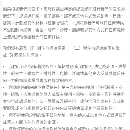
如果根據我們的要求，您發送某些特定的提交或在沒有我們的要求的
情況下，您通過在線、電子郵件、郵寄或其他方式發送創意、建議、
提案、計劃或其他材料（統稱“評論”），您同意我們可以在任何時候
不受限制地編輯、複製、發布、分發、翻譯和以其他方式在任何媒體
上使用您轉發給我們的任何評論。
我們沒有義務（1）對任何評論保密； （二）對任何評論給予補償；
或 (3) 回復任何評論。
我們可以但沒有義務監控、編輯或刪除我們自行決定為非法、攻擊
性、威脅性、誹謗性、誹謗性、色情、淫穢或其他令人反感或違反任
何一方的知識產權或本服務條款的內容.
您同意您的評論不會侵犯任何第三方的任何權利，包括版權、商
標、隱私、人格或其他個人或專有權利。您進一步同意，您的評論不
會包含誹謗或其他非法、辱罵或淫穢材料，或包含可能以任何方式影
響服務或任何相關網站運行的任何計算機病毒或其他惡意軟件。
您不得使用虛假的電子郵件地址、冒充他人或以其他方式誤導我們
或第三方關於任何評論的來源。
您對您所做的任何評論及其準確性負全部責任。對於您或任何第三