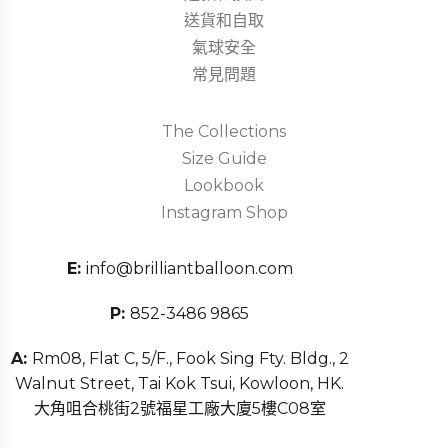
送貨和自取
氣球安全
常見問題
The Collections
Size Guide
Lookbook
Instagram Shop
E:
info@brilliantballoon.com
P:
852-3486 9865
A:
Rm08, Flat C, 5/F., Fook Sing Fty. Bldg., 2
Walnut Street, Tai Kok Tsui, Kowloon, HK.
大角咀合桃街2號福星工廠大廈5樓C08室