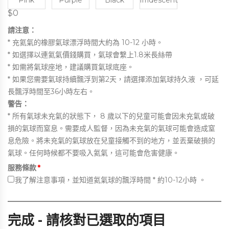
Pink
Purple
Black
Irridescent
$0
請注意：
* 充氦氣的橡膠氣球漂浮時間大約為 10-12 小時。
* 如選擇以連氦氣價錢購買，氣球會繫上1.8米長絲帶
* 如需將氣球座地，建議購買氣球底座。
* 如果您需要氣球持續飄浮到第2天，請選擇添加氣球持久液 ，可延
長飄浮時間至36小時左右。
警告：
* 所有氣球未充氣的狀態下， 8 歲以下的兒童可能會因未充氣或破
損的氣球而窒息。需要成人監督，因為未充氣的氣球可能會造成窒
息危險。將未充氣的氣球放在兒童接觸不到的地方，並丟棄破損的
氣球。任何時候都不要吸入氦氣，這可能會危害健康。
服務條款
*
我
了解注意事項，並知道氦氣球的飄浮時間 * 約10-12小時 。
完成 - 請核對已選取的項目