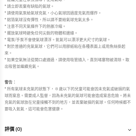
* 請立即丟棄有缺陷的氣球。
* 請使用氣泵給氣球充氣，小心氣球因過度充氣而爆炸。
* 鋁箔氣球沒有彈性，所以請不要給氣球充氣太多。
* 注意不同天氣條件下的熱脹冷縮。
* 擺放氣球時避免任何尖銳的物體和邊緣。
* 電泵/手泵不會使氣球漂浮。氦氣可以漂浮更大尺寸的氣球。
* 對於普通的充氣氣球，它們可以用膠紙粘在各種表面上或用魚絲掛起
來。
* 如果空氣無法從開口處通過，請使用吸管插入，直到堵塞物被清除。取
出吸管並繼續充氣。
警告：
* 所有氣球未充氣的狀態下， 8 歲以下的兒童可能會因未充氣或破損的氣
球而窒息。需要成人監督，因為未充氣的氣球可能會造成窒息危險。將未
充氣的氣球放在兒童接觸不到的地方，並丟棄破損的氣球。任何時候都不
要吸入氦氣，這可能會危害健康。
評價 (0)