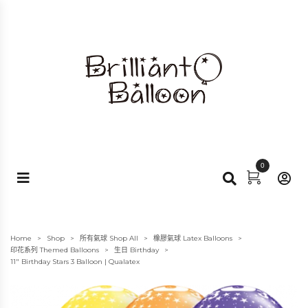
0
Home
Shop
所有氣球 Shop All
橡膠氣球 Latex Balloons
>
>
>
>
印花系列 Themed Balloons
生日 Birthday
>
>
11″ Birthday Stars 3 Balloon | Qualatex