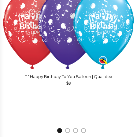
11″ Happy Birthday To You Balloon | Qualatex
$
8