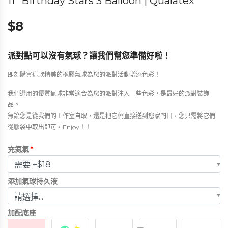
11″ Birthday Stars 3 Balloon | Qualatex
$
8
派對點可以沒有氣球？讓我們幫您準備好啦！
即刻購買這款精美的橡膠氣球為您的派對活動增添色彩！
我們選用的優質氣球非常適合為您的派對注入一些色彩，是最好的派對裝飾
品。
無論您是從我們的工作室自取，還是把它們直接送到您家門口，您只需將它們
從膠袋中取出即可，Enjoy！！
充氦氣
*
添加氣球持久液
加配底座