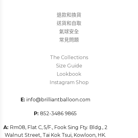
退款和換貨
送貨和自取
氣球安全
常見問題
The Collections
Size Guide
Lookbook
Instagram Shop
E:
info@brilliantballoon.com
P:
852-3486 9865
A:
Rm08, Flat C, 5/F., Fook Sing Fty. Bldg., 2
Walnut Street, Tai Kok Tsui, Kowloon, HK.