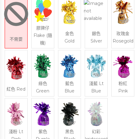
膠牌仔
金色
銀色
玫瑰金
Flake (隨
不需要
Gold
Silver
Rosegold
機)
綠色
藍色
淺藍 Lt
粉紅
紅色 Red
Green
Blue
Blue
Pink
淺粉 Lt
紫色
黑色
幻彩