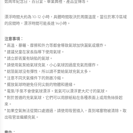
如周年紀念日、百日宴、畢業典禮、產品宣傳等。
漂浮時間大約為 10-12 小時，具體時間取決於周圍溫度，當位於寒冷區域
的房間時，漂浮時間可能長達 14小時。
注意事項：
* 高溫、暴曬、摩擦和外力等都會導致氣球加快漏氣或爆炸。
* 建議兒童在家長指導下使用氣球。
* 請立即丟棄有缺陷的氣球。
* 請使用氣泵給氣球充氣，小心氣球因過度充氣而爆炸。
* 鋁箔氣球沒有彈性，所以請不要給氣球充氣太多。
* 注意不同天氣條件下的熱脹冷縮。
* 擺放氣球時避免任何尖銳的物體和邊緣。
* 電泵/手泵不會使氣球漂浮。氦氣可以漂浮更大尺寸的氣球。
* 對於普通的充氣氣球，它們可以用膠紙粘在各種表面上或用魚絲掛起
來。
* 如果空氣無法從開口處通過，請使用吸管插入，直到堵塞物被清除。取
出吸管並繼續充氣。
警告：