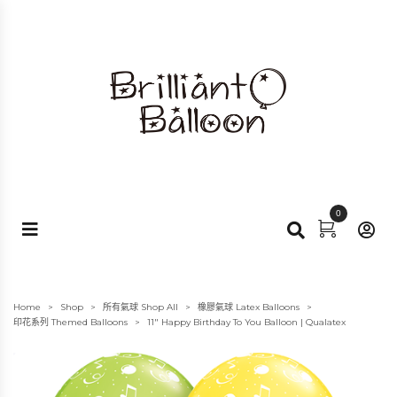
0
Home
Shop
所有氣球 Shop All
橡膠氣球 Latex Balloons
>
>
>
>
印花系列 Themed Balloons
11″ Happy Birthday To You Balloon | Qualatex
>