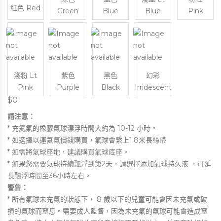
紅色 Red
Green
Blue
Blue
Pink
淺粉 Lt
紫色
黑色
幻彩
Pink
Purple
Black
Irridescent
$0
請注意：
* 充氦氣的橡膠氣球漂浮時間大約為 10-12 小時。
* 如選擇以連氦氣價錢購買，氣球會繫上1.8米長絲帶
* 如需將氣球座地，建議購買氣球底座。
* 如果您需要氣球持續飄浮到第2天，請選擇添加氣球持久液 ，可延
長飄浮時間至36小時左右。
警告：
* 所有氣球未充氣的狀態下， 8 歲以下的兒童可能會因未充氣或破
損的氣球而窒息。需要成人監督，因為未充氣的氣球可能會造成窒