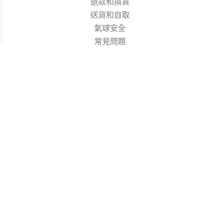
退款和換貨
送貨和自取
氣球安全
常見問題
The Collections
Size Guide
Lookbook
Instagram Shop
E:
info@brilliantballoon.com
P:
852-3486 9865
A:
Rm08, Flat C, 5/F., Fook Sing Fty. Bldg., 2
Walnut Street, Tai Kok Tsui, Kowloon, HK.
大角咀合桃街2號福星工廠大廈5樓C08室