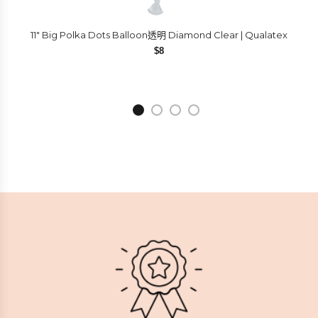
11″ Big Polka Dots Balloon透明 Diamond Clear | Qualatex
$
8