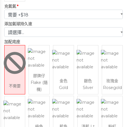
充氦氣
*
添加氣球持久液
加配底座
膠牌仔
金色
銀色
玫瑰金
Flake (隨
不需要
Gold
Silver
Rosegold
機)
綠色
藍色
淺藍 Lt
粉紅