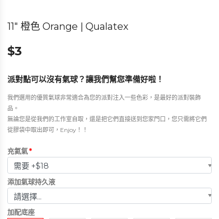
11″ 橙色 Orange | Qualatex
$
3
派對點可以沒有氣球？讓我們幫您準備好啦！
我們選用的優質氣球非常適合為您的派對注入一些色彩，是最好的派對裝飾
品。
無論您是從我們的工作室自取，還是把它們直接送到您家門口，您只需將它們
從膠袋中取出即可，Enjoy！！
充氦氣
*
添加氣球持久液
加配底座