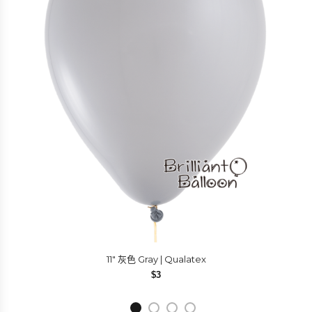
11″ 灰色 Gray | Qualatex
$
3