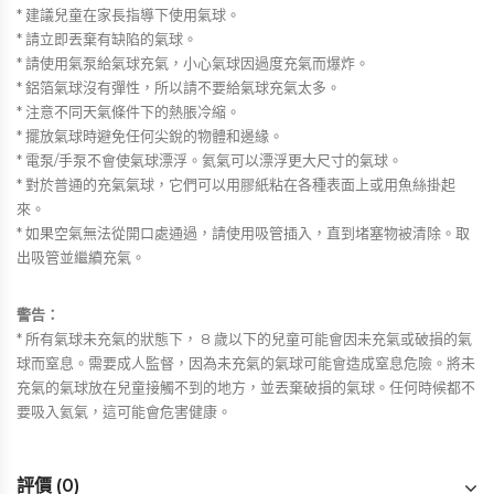
* 建議兒童在家長指導下使用氣球。
* 請立即丟棄有缺陷的氣球。
* 請使用氣泵給氣球充氣，小心氣球因過度充氣而爆炸。
* 鋁箔氣球沒有彈性，所以請不要給氣球充氣太多。
* 注意不同天氣條件下的熱脹冷縮。
* 擺放氣球時避免任何尖銳的物體和邊緣。
* 電泵/手泵不會使氣球漂浮。氦氣可以漂浮更大尺寸的氣球。
* 對於普通的充氣氣球，它們可以用膠紙粘在各種表面上或用魚絲掛起
來。
* 如果空氣無法從開口處通過，請使用吸管插入，直到堵塞物被清除。取
出吸管並繼續充氣。
警告：
* 所有氣球未充氣的狀態下， 8 歲以下的兒童可能會因未充氣或破損的氣
球而窒息。需要成人監督，因為未充氣的氣球可能會造成窒息危險。將未
充氣的氣球放在兒童接觸不到的地方，並丟棄破損的氣球。任何時候都不
要吸入氦氣，這可能會危害健康。
評價 (0)