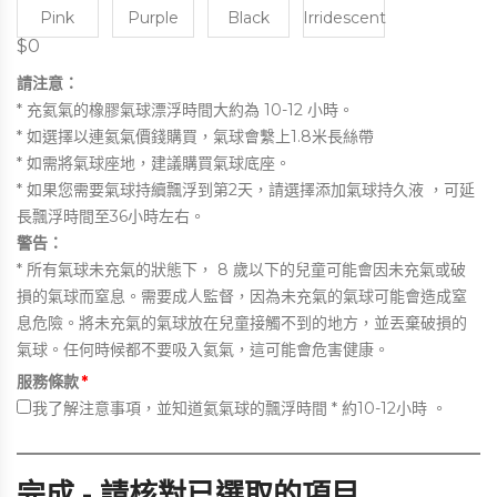
Pink
Purple
Black
Irridescent
$0
請注意：
* 充氦氣的橡膠氣球漂浮時間大約為 10-12 小時。
* 如選擇以連氦氣價錢購買，氣球會繫上1.8米長絲帶
* 如需將氣球座地，建議購買氣球底座。
* 如果您需要氣球持續飄浮到第2天，請選擇添加氣球持久液 ，可延
長飄浮時間至36小時左右。
警告：
* 所有氣球未充氣的狀態下， 8 歲以下的兒童可能會因未充氣或破
損的氣球而窒息。需要成人監督，因為未充氣的氣球可能會造成窒
息危險。將未充氣的氣球放在兒童接觸不到的地方，並丟棄破損的
氣球。任何時候都不要吸入氦氣，這可能會危害健康。
服務條款
*
我
了解注意事項，並知道氦氣球的飄浮時間 * 約10-12小時 。
完成 - 請核對已選取的項目