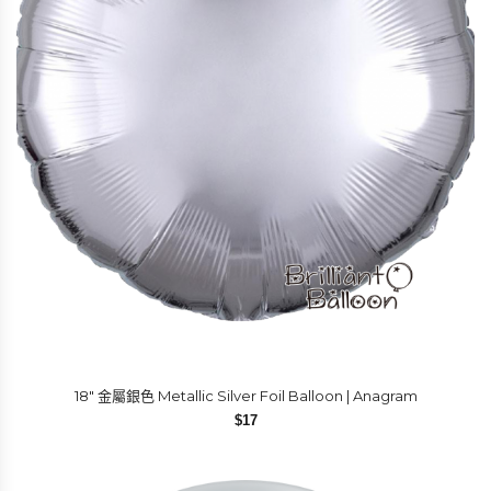
18″ 金屬銀色 Metallic Silver Foil Balloon | Anagram
$
17