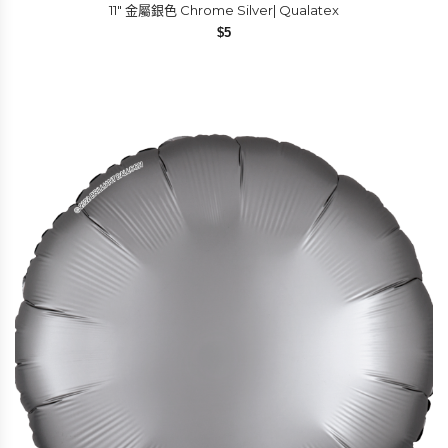
11″ 金屬銀色 Chrome Silver| Qualatex
$
5