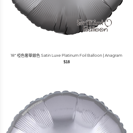
18″ 啞色奢華銀色 Satin Luxe Platinum Foil Balloon | Anagram
$
18