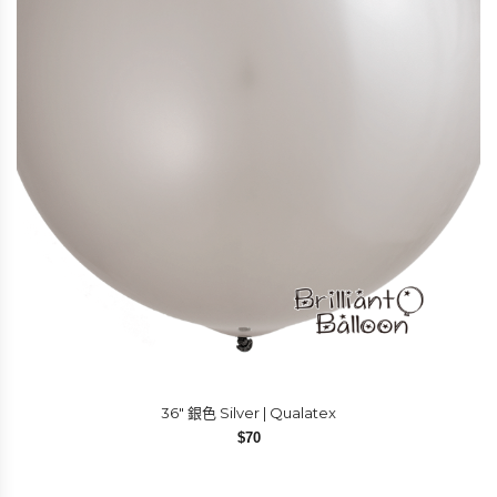
36″ 銀色 Silver | Qualatex
$
70