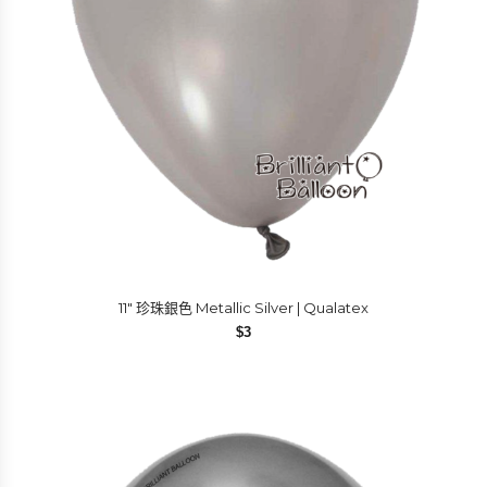
11″ 珍珠銀色 Metallic Silver | Qualatex
$
3