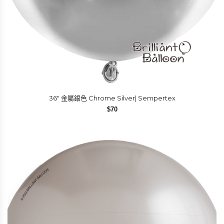
36″ 金屬銀色 Chrome Silver| Sempertex
$
70