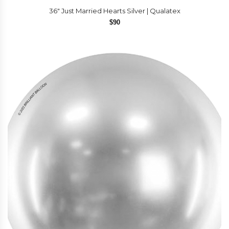
36″ Just Married Hearts Silver | Qualatex
$
90