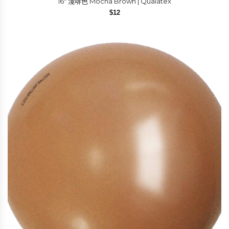
16″ 淺啡色 Mocha Brown | Qualatex
$
12