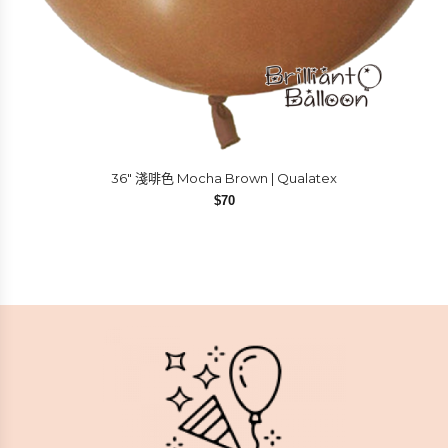
36″ 淺啡色 Mocha Brown | Qualatex
$
70