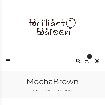
0
MochaBrown
Home
Shop
MochaBrown
>
>