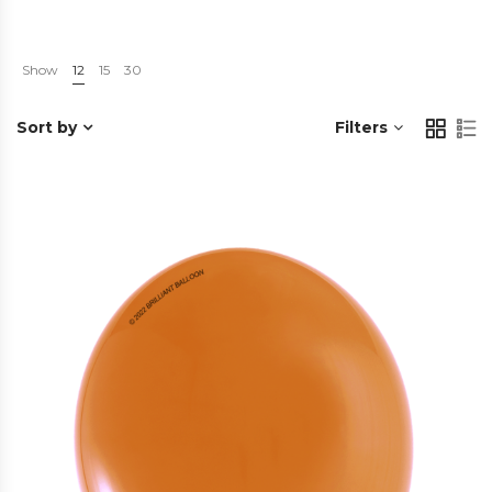
Show
12
15
30
Sort by
Filters