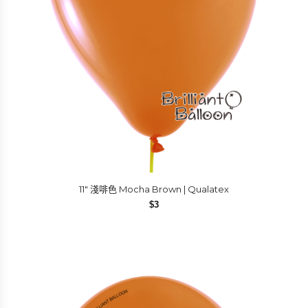
11″ 淺啡色 Mocha Brown | Qualatex
$
3